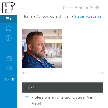
Delen
:
Home
Aanbod opleidingen
Steven Van Eersel
-
NL
FR
Links
Professionele achtergrond Steven Van
Eersel