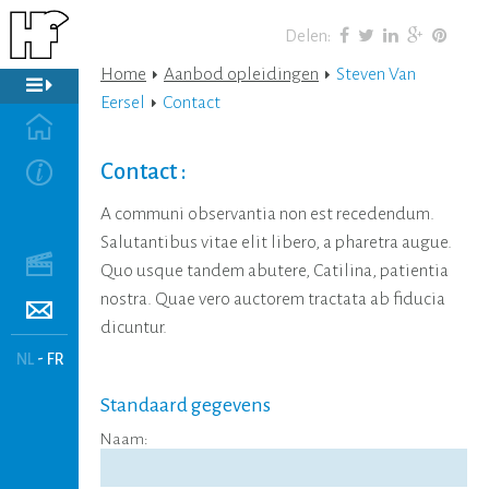
Delen
:
Home
Aanbod opleidingen
Steven Van
Eersel
Contact
Contact :
A communi observantia non est recedendum.
Salutantibus vitae elit libero, a pharetra augue.
Quo usque tandem abutere, Catilina, patientia
nostra. Quae vero auctorem tractata ab fiducia
dicuntur.
-
NL
FR
Standaard gegevens
Naam: